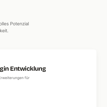
lles Potenzial
keit.
gin Entwicklung
 Erweiterungen für