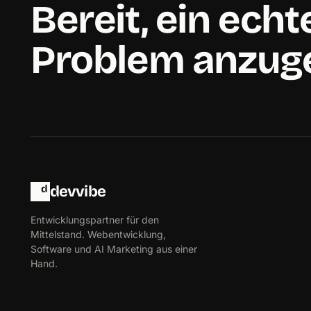
Bereit, ein echt
Problem anzug
d
devvibe
Entwicklungspartner für den
Mittelstand. Webentwicklung,
Software und AI Marketing aus einer
Hand.