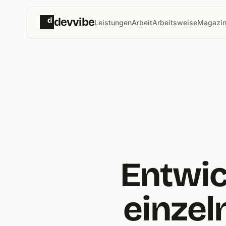
d
devvibe
Leistungen
Arbeit
Arbeitsweise
Magazi
Entwic
einzel