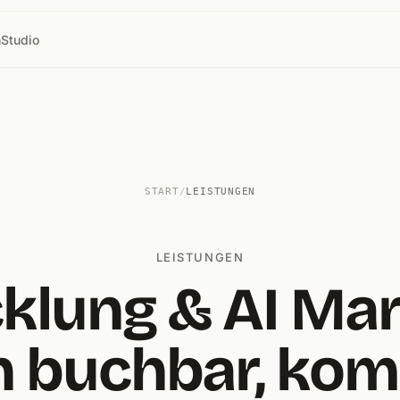
n
Studio
START
/
LEISTUNGEN
LEISTUNGEN
klung & AI Mar
n buchbar, kom